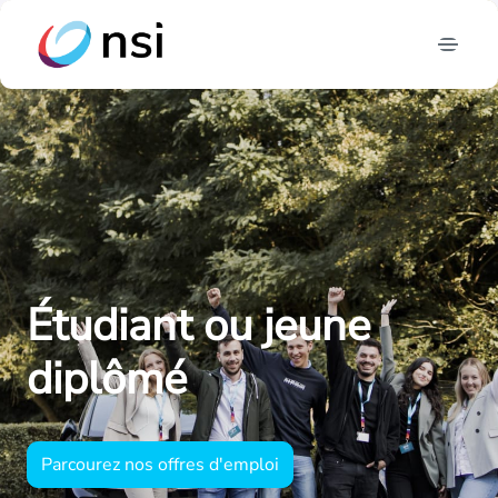
Aller
au
Page d'accueil
contenu
Étudiant ou jeune 
diplômé
Parcourez nos offres d'emploi