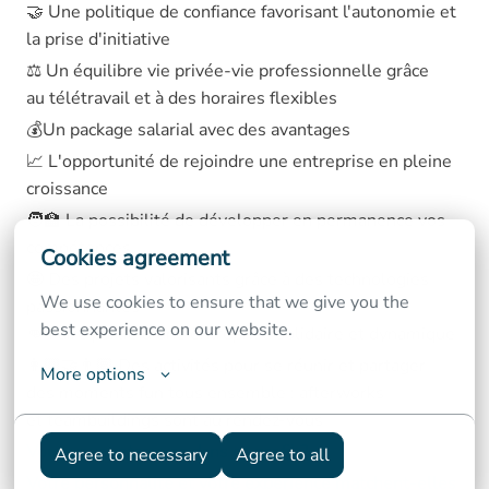
🤝 Une politique de confiance favorisant l'autonomie et
la prise d'initiative
⚖️ Un équilibre vie privée-vie professionnelle grâce
au télétravail et à des horaires flexibles
💰Un package salarial avec des avantages
📈 L'opportunité de rejoindre une entreprise en pleine
croissance
🧑‍🏫 La possibilité de développer en permanence vos
compétences
Cookies agreement
🤩 Des projets valorisants grâce à des technologies
We use cookies to ensure that we give you the 
passionnantes
best experience on our website.
👊 Faire partie d'une entreprise solidaire et dynamique
👩🏼‍🤝‍👨🏽 Des activités pour se réunir et partager
More options
des moments fun tous ensemble : afterworks
et teambuildings sont au rendez-vous
Vous vous retrouvez dans ce profil ?
Agree to necessary
Agree to all
Votre personnalité et votre expérience matchent-elles