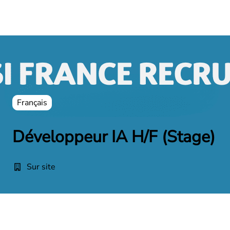
Français
Développeur IA H/F (Stage)
Sur site