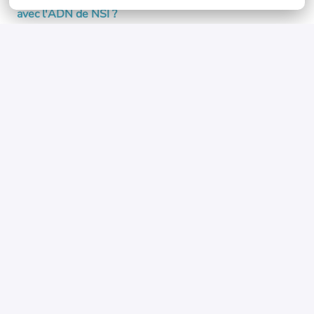
avec l'ADN de NSI ?
Vous êtes prêt à nous rejoindre, alors postulez sans
plus attendre !
Postuler
ou
Apply with Linkedin
indisponible
Mettre à jour les cookies
Partager l'offre d'emploi