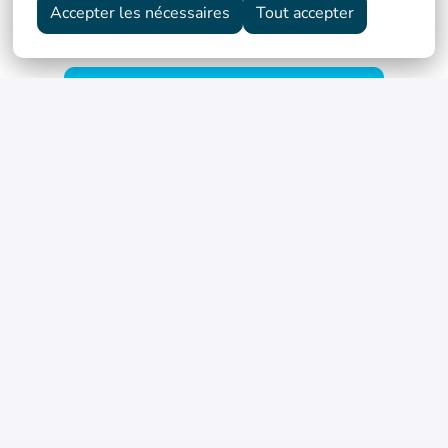
Accepter les nécessaires
Tout accepter
Postuler
Partager l'offre d'emploi
Détails
Hybride
Paris
,
Île-de-France
,
France