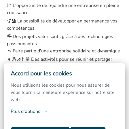
📈 L'opportunité de rejoindre une entreprise en pleine
croissance
🧑‍🏫 La possibilité de développer en permanence vos
compétences
🤩 Des projets valorisants grâce à des technologies
passionnantes
👊 Faire partie d'une entreprise solidaire et dynamique
👩🏼‍🤝‍👨🏽 Des activités pour se réunir et partager
des moments fun tous ensemble : afterworks
Accord pour les cookies
et teambuildings sont au rendez-vous
Nous utilisons les cookies pour nous assurer de 
Vous vous retrouvez dans ce profil ?
vous fournir la meilleure expérience sur notre site 
Votre personnalité et votre expérience matchent-elles
web.
avec l'ADN de NSI ?
Plus d'options
Vous êtes prêt à nous rejoindre, alors postulez sans
plus attendre !