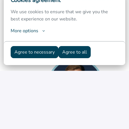
Cookies agreement
ouvert à tous, sans distinction d’origine, de nationalité,
We use cookies to ensure that we give you the 
de genre, d’âge, de handicap, de religion ou
best experience on our website.
d’orientation sexuelle.
#NSILuxembourgPSF
More options
Agree to necessary
Agree to all