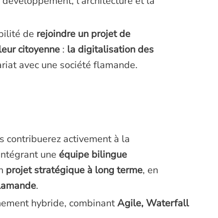
e développement, l’architecture et la
bilité de
rejoindre un projet de
leur citoyenne
:
la digitalisation des
ariat avec une société flamande.
us contribuerez activement à la
 intégrant une
équipe bilingue
un
projet stratégique à long terme
, en
 flamande
.
onnement hybride, combinant
Agile, Waterfall