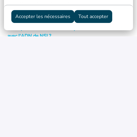
et teambuildings sont au rendez-vous
Accepter les nécessaires
Tout accepter
Vous vous retrouvez dans ce profil ?
Votre personnalité et votre expérience matchent-elles
avec l'ADN de NSI ?
Vous êtes prêt à nous rejoindre, alors postulez sans
plus attendre !
Postuler
Partager l'offre d'emploi
Détails