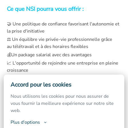
Ce que NSI pourra vous offrir :
🤝 Une politique de confiance favorisant l'autonomie et
la prise d'initiative
⚖️ Un équilibre vie privée-vie professionnelle grâce
au télétravail et à des horaires flexibles
💰Un package salarial avec des avantages
📈 L'opportunité de rejoindre une entreprise en pleine
croissance
🧑‍🏫 La possibilité de développer en permanence vos
Accord pour les cookies
compétences
🤩 Des projets valorisants grâce à des technologies
Nous utilisons les cookies pour nous assurer de 
passionnantes
vous fournir la meilleure expérience sur notre site 
👊 Faire partie d'une entreprise solidaire et dynamique
web.
👩🏼‍🤝‍👨🏽 Des activités pour se réunir et partager
Plus d'options
des moments fun tous ensemble : afterworks