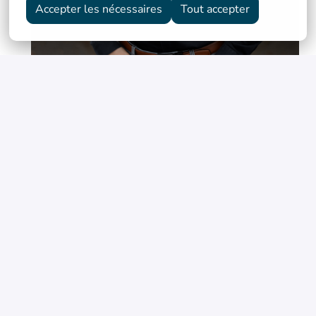
Accepter les nécessaires
Tout accepter
Tu es au bon endroit si...
Tu aimes structurer, analyser, comprendre.
Tu aimes voir ton impact.
Tu as 2 ans d’expérience ou plus. En D365 ou sur un
outil proche.
Tu veux une équipe humaine, des projets utiles, et des
journées qui comptent.